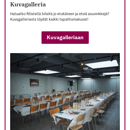
Kuvagalleria
Haluatko fiilistellä bileitä jo etukäteen ja etsiä asuvinkkejä?
Kuvagalleriasta löydät kaikki tapahtumakuvat!
Kuvagalleriaan