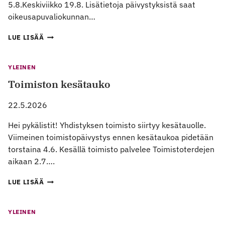
5.8.Keskiviikko 19.8. Lisätietoja päivystyksistä saat
oikeusapuvaliokunnan…
OIKEUSAPUVALIOKUNNAN
LUE LISÄÄ
KESÄPÄIVYSTYKSET
2026
/
YLEINEN
LEGAL
Toimiston kesätauko
AID
COMMITTEE
SUMMER
22.5.2026
ON-
CALL
Hei pykälistit! Yhdistyksen toimisto siirtyy kesätauolle.
DATES
Viimeinen toimistopäivystys ennen kesätaukoa pidetään
2026
torstaina 4.6. Kesällä toimisto palvelee Toimistoterdejen
aikaan 2.7….
TOIMISTON
LUE LISÄÄ
KESÄTAUKO
YLEINEN