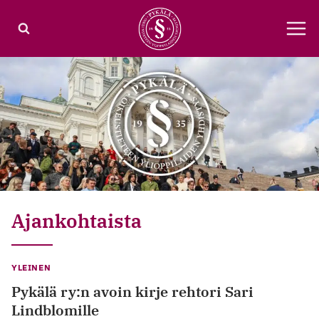
Siirry
sisältöön
Ajankohtaista
YLEINEN
Pykälä ry:n avoin kirje rehtori Sari
Lindblomille