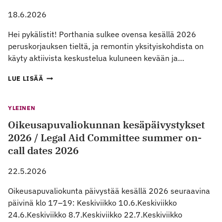
18.6.2026
Hei pykälistit! Porthania sulkee ovensa kesällä 2026
peruskorjauksen tieltä, ja remontin yksityiskohdista on
käyty aktiivista keskustelua kuluneen kevään ja…
PYKÄLÄ
LUE LISÄÄ
RY:N
AVOIN
KIRJE
YLEINEN
REHTORI
Oikeusapuvaliokunnan kesäpäivystykset
SARI
LINDBLOMILLE
2026 / Legal Aid Committee summer on-
call dates 2026
22.5.2026
Oikeusapuvaliokunta päivystää kesällä 2026 seuraavina
päivinä klo 17–19: Keskiviikko 10.6.Keskiviikko
24.6.Keskiviikko 8.7.Keskiviikko 22.7.Keskiviikko