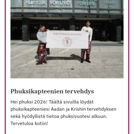
EXCEPTIONS
TO
LEGAL
AID
OPENINGS
HOURS
DURING
WEEK
18
Phuksikapteenien tervehdys
Hei phuksi 2026! Täältä sivuilta löydät
phuksikapteeniesi Aadan ja Krishin tervehdyksen
sekä hyödyllistä tietoa phuksivuotesi alkuun.
Tervetuloa kotiin!