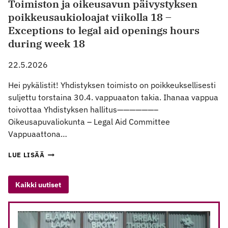
Toimiston ja oikeusavun päivystyksen
poikkeusaukioloajat viikolla 18 –
Exceptions to legal aid openings hours
during week 18
22.5.2026
Hei pykälistit! Yhdistyksen toimisto on poikkeuksellisesti
suljettu torstaina 30.4. vappuaaton takia. Ihanaa vappua
toivottaa Yhdistyksen hallitus——————–
Oikeusapuvaliokunta – Legal Aid Committee
Vappuaattona…
TOIMISTON
LUE LISÄÄ
JA
OIKEUSAVUN
PÄIVYSTYKSEN
Kaikki uutiset
POIKKEUSAUKIOLOAJAT
VIIKOLLA
18
–