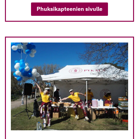
Phuksikapteenien sivulle