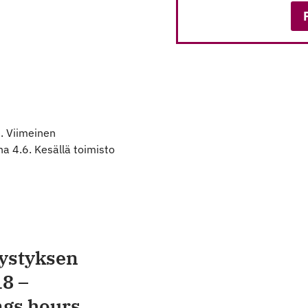
e. Viimeinen
a 4.6. Kesällä toimisto
vystyksen
18 –
ngs hours