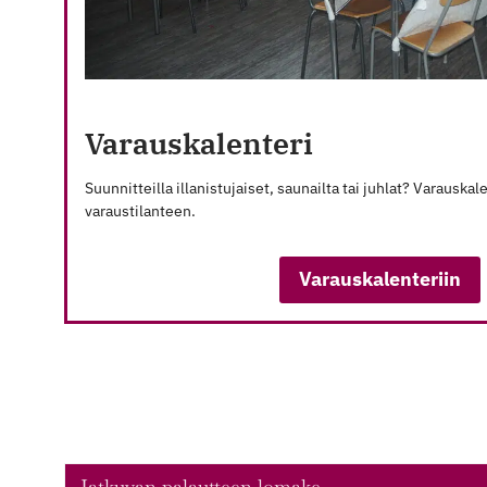
Varauskalenteri
Suunnitteilla illanistujaiset, saunailta tai juhlat? Varauska
varaustilanteen.
Varauskalenteriin
Jatkuvan palautteen lomake