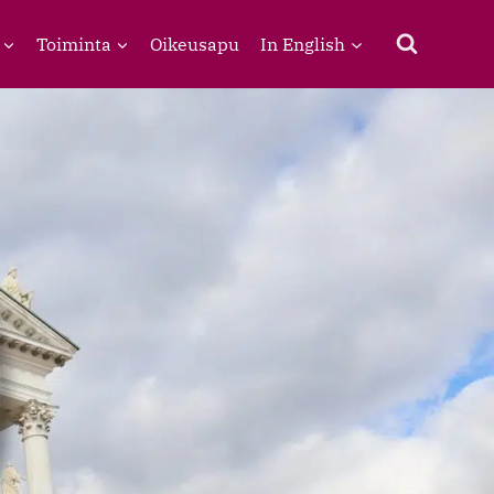
Toiminta
Oikeusapu
In English