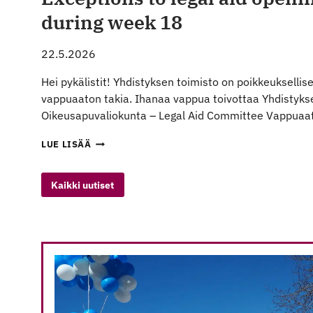
during week 18
22.5.2026
Hei pykälistit! Yhdistyksen toimisto on poikkeuksellise
vappuaaton takia. Ihanaa vappua toivottaa Yhdisty
Oikeusapuvaliokunta – Legal Aid Committee Vappua
TOIMISTON
LUE LISÄÄ
JA
OIKEUSAVUN
PÄIVYSTYKSEN
Kaikki uutiset
POIKKEUSAUKIOLOAJAT
VIIKOLLA
18
–
EXCEPTIONS
TO
LEGAL
AID
OPENINGS