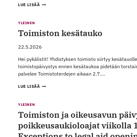
OIKEUSAPUVALIOKUNNAN
LUE LISÄÄ
KESÄPÄIVYSTYKSET
2026
/
YLEINEN
LEGAL
Toimiston kesätauko
AID
COMMITTEE
SUMMER
22.5.2026
ON-
CALL
Hei pykälistit! Yhdistyksen toimisto siirtyy kesätauoll
DATES
toimistopäivystys ennen kesätaukoa pidetään torstain
2026
palvelee Toimistoterdejen aikaan 2.7….
TOIMISTON
LUE LISÄÄ
KESÄTAUKO
YLEINEN
Toimiston ja oikeusavun päi
poikkeusaukioloajat viikolla 
Exceptions to legal aid openi