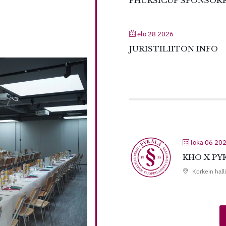
PHUKSICUP SPONSORE
elo 28 2026
JURISTILIITON INFO
loka 06 20
KHO X P
Korkein hall