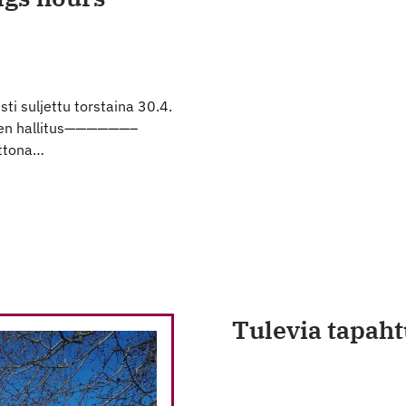
sti suljettu torstaina 30.4.
ksen hallitus——————–
attona…
Tulevia tapah