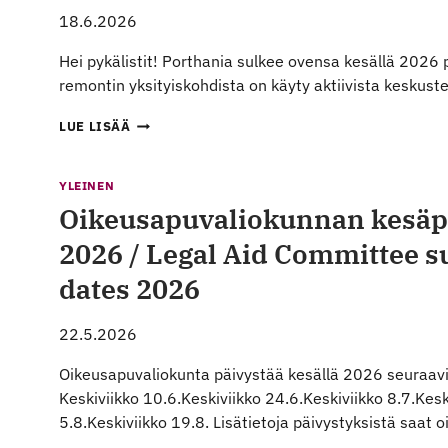
18.6.2026
Hei pykälistit! Porthania sulkee ovensa kesällä 2026 p
remontin yksityiskohdista on käyty aktiivista keskus
PYKÄLÄ
LUE LISÄÄ
RY:N
AVOIN
KIRJE
YLEINEN
REHTORI
Oikeusapuvaliokunnan kesäp
SARI
LINDBLOMILLE
2026 / Legal Aid Committee 
dates 2026
22.5.2026
Oikeusapuvaliokunta päivystää kesällä 2026 seuraavi
Keskiviikko 10.6.Keskiviikko 24.6.Keskiviikko 8.7.Kesk
5.8.Keskiviikko 19.8. Lisätietoja päivystyksistä saa