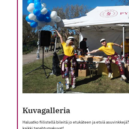
HOURS
DURING
WEEK
18
Kuvagalleria
Haluatko fiilistellä bileitä jo etukäteen ja etsiä asuvinkkejä
kaikki tapahtumakuvat!