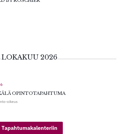
D BY ROSCHIER
LOKAKUU 2026
26
YKÄLÄ OPINTOTAPAHTUMA
into-oikeus
Tapahtumakalenteriin