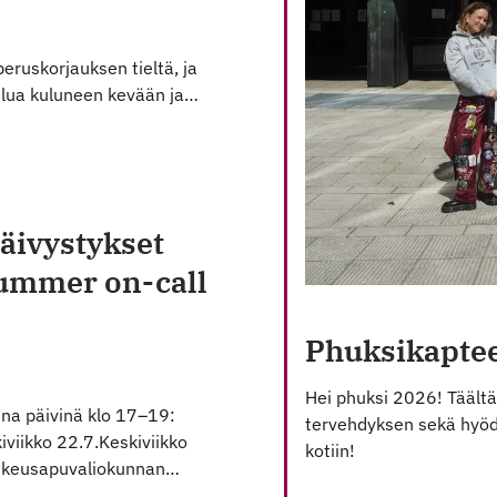
eruskorjauksen tieltä, ja
telua kuluneen kevään ja…
äivystykset
summer on-call
Phuksikapte
Hei phuksi 2026! Täältä
na päivinä klo 17–19:
tervehdyksen sekä hyödy
iviikko 22.7.Keskiviikko
kotiin!
t oikeusapuvaliokunnan…