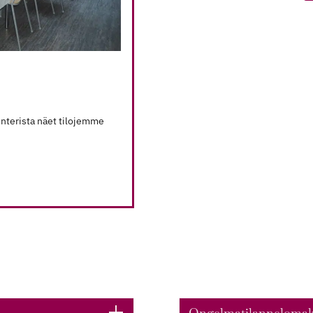
lenterista näet tilojemme
Ongelmatilanneloma