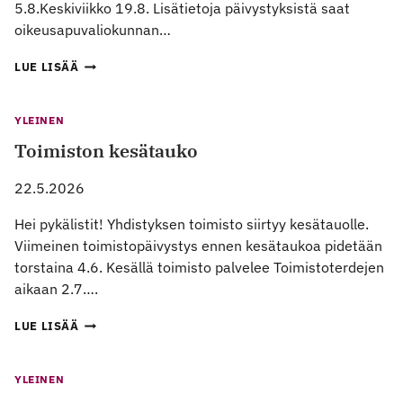
5.8.Keskiviikko 19.8. Lisätietoja päivystyksistä saat
oikeusapuvaliokunnan…
OIKEUSAPUVALIOKUNNAN
LUE LISÄÄ
KESÄPÄIVYSTYKSET
2026
/
YLEINEN
LEGAL
Toimiston kesätauko
AID
COMMITTEE
SUMMER
22.5.2026
ON-
CALL
Hei pykälistit! Yhdistyksen toimisto siirtyy kesätauolle.
DATES
Viimeinen toimistopäivystys ennen kesätaukoa pidetään
2026
torstaina 4.6. Kesällä toimisto palvelee Toimistoterdejen
aikaan 2.7….
TOIMISTON
LUE LISÄÄ
KESÄTAUKO
YLEINEN