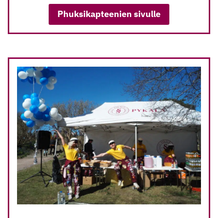
Phuksikapteenien sivulle