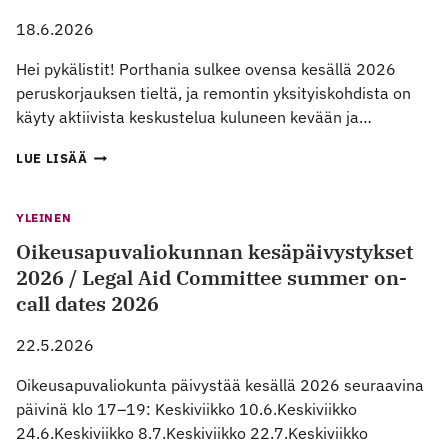
18.6.2026
Hei pykälistit! Porthania sulkee ovensa kesällä 2026
peruskorjauksen tieltä, ja remontin yksityiskohdista on
käyty aktiivista keskustelua kuluneen kevään ja…
PYKÄLÄ
LUE LISÄÄ
RY:N
AVOIN
KIRJE
YLEINEN
REHTORI
Oikeusapuvaliokunnan kesäpäivystykset
SARI
LINDBLOMILLE
2026 / Legal Aid Committee summer on-
call dates 2026
22.5.2026
Oikeusapuvaliokunta päivystää kesällä 2026 seuraavina
päivinä klo 17–19: Keskiviikko 10.6.Keskiviikko
24.6.Keskiviikko 8.7.Keskiviikko 22.7.Keskiviikko