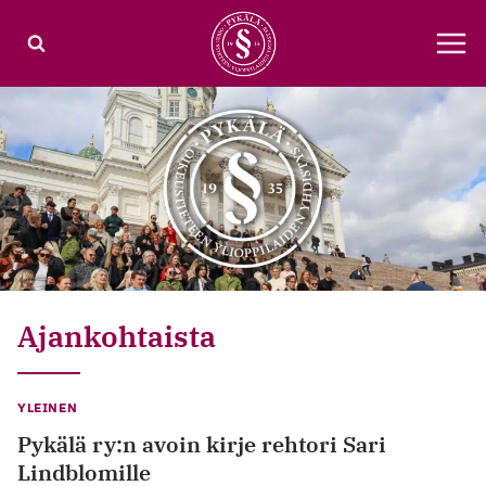
Siirry
sisältöön
Ajankohtaista
YLEINEN
Pykälä ry:n avoin kirje rehtori Sari
Lindblomille