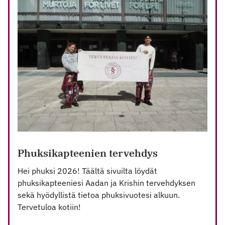
EXCEPTIONS
TO
LEGAL
AID
OPENINGS
HOURS
DURING
WEEK
18
Phuksikapteenien tervehdys
Hei phuksi 2026! Täältä sivuilta löydät
phuksikapteeniesi Aadan ja Krishin tervehdyksen
sekä hyödyllistä tietoa phuksivuotesi alkuun.
Tervetuloa kotiin!