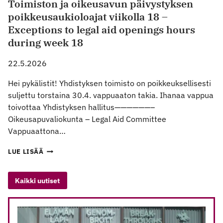
Toimiston ja oikeusavun päivystyksen
poikkeusaukioloajat viikolla 18 –
Exceptions to legal aid openings hours
during week 18
22.5.2026
Hei pykälistit! Yhdistyksen toimisto on poikkeuksellisesti
suljettu torstaina 30.4. vappuaaton takia. Ihanaa vappua
toivottaa Yhdistyksen hallitus——————–
Oikeusapuvaliokunta – Legal Aid Committee
Vappuaattona…
TOIMISTON
LUE LISÄÄ
JA
OIKEUSAVUN
PÄIVYSTYKSEN
Kaikki uutiset
POIKKEUSAUKIOLOAJAT
VIIKOLLA
18
–