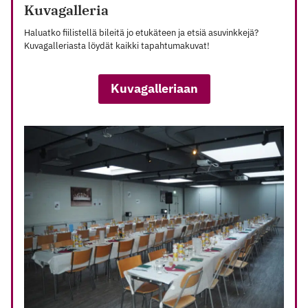
Kuvagalleria
Haluatko fiilistellä bileitä jo etukäteen ja etsiä asuvinkkejä?
Kuvagalleriasta löydät kaikki tapahtumakuvat!
Kuvagalleriaan