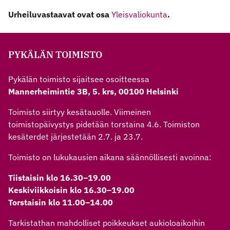
Urheiluvastaavat ovat osa
Yleisvaliokunta
.
PYKÄLÄN TOIMISTO
Pykälän toimisto sijaitsee osoitteessa
Mannerheimintie 3B, 5. krs, 00100 Helsinki
Toimisto siirtyy kesätauolle. Viimeinen
toimistopäivystys pidetään torstaina 4.6. Toimiston
kesäterdet järjestetään 2.7. ja 23.7.
Toimisto on lukukausien aikana säännöllisesti avoinna:
Tiistaisin klo 16.30–19.00
Keskiviikkoisin klo 16.30–19.00
Torstaisin klo 11.00–14.00
Tarkistathan mahdolliset poikkeukset aukioloaikoihin