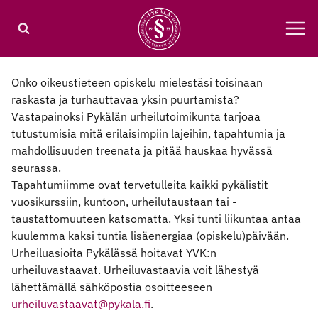
Siirry
sisältöön
Onko oikeustieteen opiskelu mielestäsi toisinaan
raskasta ja turhauttavaa yksin puurtamista?
Vastapainoksi Pykälän urheilutoimikunta tarjoaa
tutustumisia mitä erilaisimpiin lajeihin, tapahtumia ja
mahdollisuuden treenata ja pitää hauskaa hyvässä
seurassa.
Tapahtumiimme ovat tervetulleita kaikki pykälistit
vuosikurssiin, kuntoon, urheilutaustaan tai -
taustattomuuteen katsomatta. Yksi tunti liikuntaa antaa
kuulemma kaksi tuntia lisäenergiaa (opiskelu)päivään.
Urheiluasioita Pykälässä hoitavat YVK:n
urheiluvastaavat. Urheiluvastaavia voit lähestyä
lähettämällä sähköpostia osoitteeseen
urheiluvastaavat@pykala.fi
.