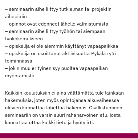
– seminaarin aihe liittyy tutkielman tai projektin
aihepiiriin
– opinnot ovat edenneet lähelle valmistumista
– seminaarin aihe liittyy työhön tai aiempaan
työkokemukseen
– opiskelija ei ole aiemmin käyttänyt vapaapaikkaa
– opiskelija on osoittanut aktiivisuutta Pykälä ry:n
toiminnassa
– jokin muu erityinen syy puoltaa vapaapaikan
myöntämistä
Kaikkiin koulutuksiin ei aina välttämättä tule lainkaan
hakemuksia, joten myös opintojensa alkuvaiheessa
olevien kannattaa lähettää hakemus. Osallistuminen
seminaariin on varsin suuri rahanarvoinen etu, josta
kannattaa ottaa kaikki tieto ja hyöty irti.