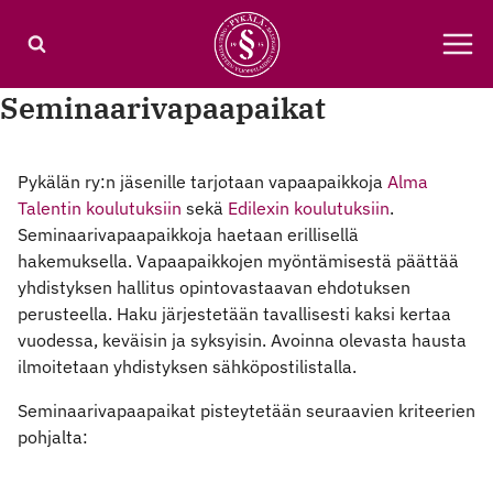
Siirry
sisältöön
Seminaarivapaapaikat
Pykälän ry:n jäsenille tarjotaan vapaapaikkoja
Alma
Talentin koulutuksiin
sekä
Edilexin koulutuksiin
.
Seminaarivapaapaikkoja haetaan erillisellä
hakemuksella. Vapaapaikkojen myöntämisestä päättää
yhdistyksen hallitus opintovastaavan ehdotuksen
perusteella. Haku järjestetään tavallisesti kaksi kertaa
vuodessa, keväisin ja syksyisin. Avoinna olevasta hausta
ilmoitetaan yhdistyksen sähköpostilistalla.
Seminaarivapaapaikat pisteytetään seuraavien kriteerien
pohjalta: