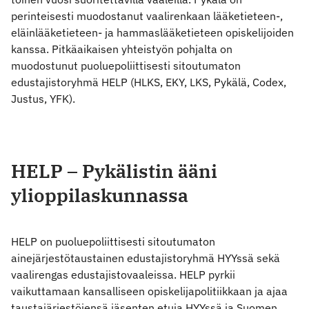
perinteisesti muodostanut vaalirenkaan lääketieteen-,
eläinlääketieteen- ja hammaslääketieteen opiskelijoiden
kanssa. Pitkäaikaisen yhteistyön pohjalta on
muodostunut puoluepoliittisesti sitoutumaton
edustajistoryhmä HELP (HLKS, EKY, LKS, Pykälä, Codex,
Justus, YFK).
HELP – Pykälistin ääni
ylioppilaskunnassa
HELP on puoluepoliittisesti sitoutumaton
ainejärjestötaustainen edustajistoryhmä HYYssä sekä
vaalirengas edustajistovaaleissa. HELP pyrkii
vaikuttamaan kansalliseen opiskelijapolitiikkaan ja ajaa
taustajärjestöjensä jäsenten etuja HYYssä ja Suomen