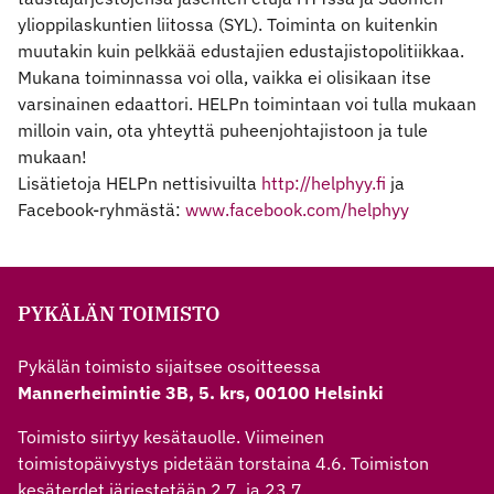
ylioppilaskuntien liitossa (SYL). Toiminta on kuitenkin
muutakin kuin pelkkää edustajien edustajistopolitiikkaa.
Mukana toiminnassa voi olla, vaikka ei olisikaan itse
varsinainen edaattori. HELPn toimintaan voi tulla mukaan
milloin vain, ota yhteyttä puheenjohtajistoon ja tule
mukaan!
Lisätietoja HELPn nettisivuilta
http://helphyy.fi
ja
Facebook-ryhmästä:
www.facebook.com/helphyy
PYKÄLÄN TOIMISTO
Pykälän toimisto sijaitsee osoitteessa
Mannerheimintie 3B, 5. krs, 00100 Helsinki
Toimisto siirtyy kesätauolle. Viimeinen
toimistopäivystys pidetään torstaina 4.6. Toimiston
kesäterdet järjestetään 2.7. ja 23.7.