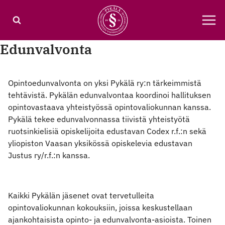
Siirry
sisältöön
Edunvalvonta
Opintoedunvalvonta on yksi Pykälä ry:n tärkeimmistä
tehtävistä. Pykälän edunvalvontaa koordinoi hallituksen
opintovastaava yhteistyössä opintovaliokunnan kanssa.
Pykälä tekee edunvalvonnassa tiivistä yhteistyötä
ruotsinkielisiä opiskelijoita edustavan Codex r.f.:n sekä
yliopiston Vaasan yksikössä opiskelevia edustavan
Justus ry/r.f.:n kanssa.
Kaikki Pykälän jäsenet ovat tervetulleita
opintovaliokunnan kokouksiin, joissa keskustellaan
ajankohtaisista opinto- ja edunvalvonta-asioista. Toinen