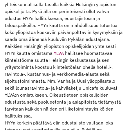
yhteiskunnallisella tasolla kaikkia Helsingin yliopiston
opiskelijoita. Pykälällä on perinteisesti ollut vahva
edustus HYYn hallituksessa, edustajistossa ja
talouspaikoilla. HYYn kautta on mahdollisuus tutustua
koko yliopistoa koskeviin päivänpolttaviin kysymyksiin ja
saada oma äänensä kuuluviin Pykälän edustajana.
Kaikkien Helsingin yliopiston opiskelijoiden yhteisesti
HYYn kautta omistama
YLVA
hallitsee huomattavaa
kiinteistöomaisuutta Helsingin keskustassa ja sen
yritystoiminta koostuu kiinteistöalan ohella hotelli-,
ravintola-, kustannus- ja verkkomedia-alasta sekä
sijoitustoiminnasta. Mm. Vanha ja Uusi ylioppilastalo
sekä lounasravintola- ja kahvilaketju Unicafe kuuluvat
YLVA:n omistukseen. Oikeustieteen opiskelijoiden
edustusta sekä puolueetonta ja asiapitoista tietämystä
tarvitaan kaikkien näiden eri liiketoimintayksiköiden
hallituksissa.
HYYn korkein päättävä elin edustajisto valitaan joka
toinen vuosi suoritettavilla vaaleilla. Pykälä on