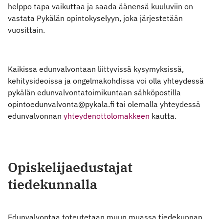
helppo tapa vaikuttaa ja saada äänensä kuuluviin on
vastata Pykälän opintokyselyyn, joka järjestetään
vuosittain.
Kaikissa edunvalvontaan liittyvissä kysymyksissä,
kehitysideoissa ja ongelmakohdissa voi olla yhteydessä
pykälän edunvalvontatoimikuntaan sähköpostilla
opintoedunvalvonta@pykala.fi tai olemalla yhteydessä
edunvalvonnan
yhteydenottolomakkeen
kautta.
Opiskelijaedustajat
tiedekunnalla
Edunvalvontaa toteutetaan muun muassa tiedekunnan