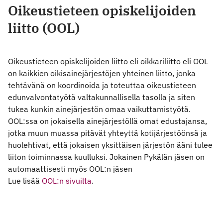
Oikeustieteen opiskelijoiden
liitto (OOL)
Oikeustieteen opiskelijoiden liitto eli oikkariliitto eli OOL
on kaikkien oikisainejärjestöjen yhteinen liitto, jonka
tehtävänä on koordinoida ja toteuttaa oikeustieteen
edunvalvontatyötä valtakunnallisella tasolla ja siten
tukea kunkin ainejärjestön omaa vaikuttamistyötä.
OOL:ssa on jokaisella ainejärjestöllä omat edustajansa,
jotka muun muassa pitävät yhteyttä kotijärjestöönsä ja
huolehtivat, että jokaisen yksittäisen järjestön ääni tulee
liiton toiminnassa kuulluksi. Jokainen Pykälän jäsen on
automaattisesti myös OOL:n jäsen
Lue lisää
OOL:n sivuilta
.