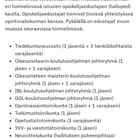
eri toimielimissä istuvien opiskelijaedustajien (halloped)
kautta. Opiskelijaedustajat toimivat tiiviissä yhteistyössä
opintovaliokunnan kanssa. Pykälällä on edustajat muun
muassa seuraavissa toimielimissä:
Tiedekuntaneuvosto (3 jäsentä + 3 henkilökohtaista
varajäsentä)
Oikeusnotaarin koulutusohjelman johtoryhmä (1
jäsen + 1 varajäsen)
Oikeustieteen maisterin koulutusohjelman
johtoryhmä (1 jäsen + 1 varajäsen)
IBL-koulutusohjelman johtoryhmä (1 jäsen)
GGL-koulutusohjelman johtoryhmä (1 jäsen)
Opintoasiaintoimikunta (1 jäsen + 1 varajäsen)
Tutkimustoimikunta (1 jäsen)
Opetustaitotoimikunta (3 varajäsentä)
YVV- ja viestintätoimikunta (1 jäsen)
Neuvottelukunta (hallituksen puheenjohtaja)